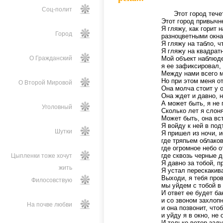
Соц-полит
Этот город тече
Этот город привычн
Я гляжу, как горит 
Город
разноцветными окна
Я гляжу на табло, ч
Я гляжу на квадрат
О Гражданский
Мой объект наблюде
я ее зафиксировал, 
Между нами всего м
Но при этом меня от
О Второй Мировой
Она молча стоит у 
Она ждет и давно, 
А может быть, я не 
Уголовный
Сколько лет я слон
Может быть, она вс
Я войду к ней в под
Шутки
Я пришел из ночи, 
где тряпьем облаков
где огромное небо о
где сквозь черные 
Цыпленки тоже хочут
Я давно за тобой, п
жить
Я устал перескакив
Выходи, я тебя про
Филосовствую
мы уйдем с тобой в
И ответ ее будет ба
и со звоном захлоп
На почве любви
и она позвонит, что
и уйду я в окно, не
И только ветер заду