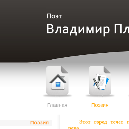
Главная
Поэзия
Этот город течет п
Поэзия
река...