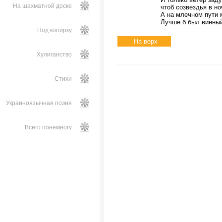
На шахматной доске
чтоб созвездья в н
А на млечном пути 
Лучше б был винный
Под копирку
На верх
Хулиганство
Стихи
Украиноязычная поэия
Всего понемногу